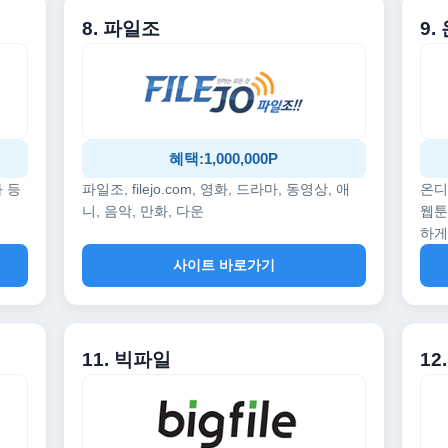
8. 파일조
9
혜택:1,000,000P
화 등
파일조, filejo.com, 영화, 드라마, 동영상, 애
온디
니, 음악, 만화, 다운
웹툰
하게
사이트 바로가기
11. 빅파일
1